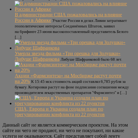
В администрации США пожаловались на влияние
России в Африке
Участие России в делах Ливии затрагивает
геополитические интересы Соединённых Штатов, заявил
на брифинге 23 июня высокопоставленный представитель Белого
[…]
Умерла звезда фильма «Три орешка для Золушки»
Либуше Шафранкова
Либуше Шафранковой было 68 лет.
Акции «Фармсинтеза» на Мосбирже растут почти
на 20%
К 15:45 мск стоимость акций составлял 6,785 рубля за
бумагу. Котировки растут на фоне подписания соглашения между
производителем лекарственных препаратов "Фармсинтез" и […]
США, Европа и Украина создали план по
урегулированию конфликта из 22 пунктов
Данный сайт не является коммерческим проектом. На этом
сайте ни чего не продают, ни чего не покупают, ни какие
услуги не оказываются. Сайт представляет собой ленту