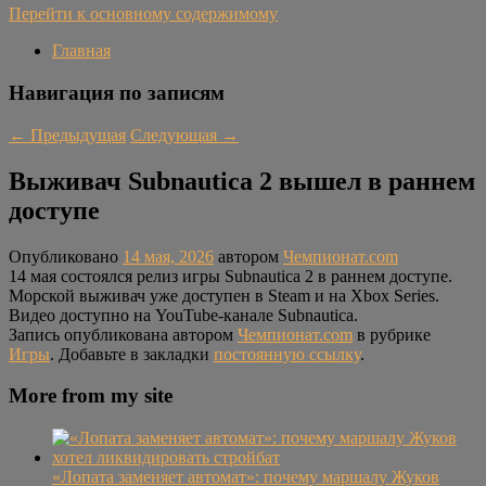
Перейти к основному содержимому
Главная
Навигация по записям
←
Предыдущая
Следующая
→
Выживач Subnautica 2 вышел в раннем
доступе
Опубликовано
14 мая, 2026
автором
Чемпионат.com
14 мая состоялся релиз игры Subnautica 2 в раннем доступе.
Морской выживач уже доступен в Steam и на Xbox Series.
Видео доступно на YouTube-канале Subnautica.
Запись опубликована автором
Чемпионат.com
в рубрике
Игры
. Добавьте в закладки
постоянную ссылку
.
More from my site
«Лопата заменяет автомат»: почему маршалу Жуков