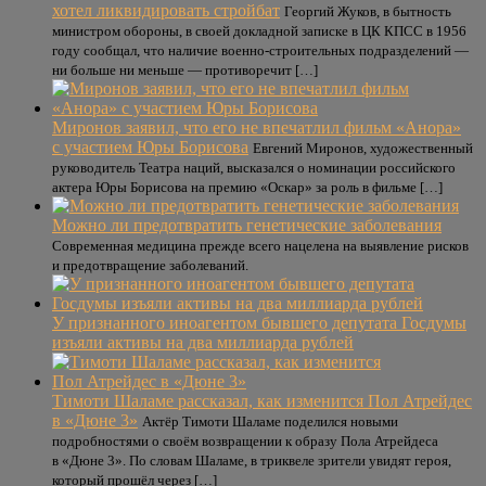
хотел ликвидировать стройбат
Георгий Жуков, в бытность
министром обороны, в своей докладной записке в ЦК КПСС в 1956
году сообщал, что наличие военно-строительных подразделений —
ни больше ни меньше — противоречит […]
Миронов заявил, что его не впечатлил фильм «Анора»
с участием Юры Борисова
Евгений Миронов, художественный
руководитель Театра наций, высказался о номинации российского
актера Юры Борисова на премию «Оскар» за роль в фильме […]
Можно ли предотвратить генетические заболевания
Современная медицина прежде всего нацелена на выявление рисков
и предотвращение заболеваний.
У признанного иноагентом бывшего депутата Госдумы
изъяли активы на два миллиарда рублей
Тимоти Шаламе рассказал, как изменится Пол Атрейдес
в «Дюне 3»
Актёр Тимоти Шаламе поделился новыми
подробностями о своём возвращении к образу Пола Атрейдеса
в «Дюне 3». По словам Шаламе, в триквеле зрители увидят героя,
который прошёл через […]