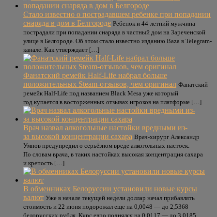
Стало известно о пострадавшем ребенке при попадании
снаряда в дом в Белгороде
Ребенок и 44-летний мужчина
пострадали при попадании снаряда в частный дом на Зареченской
улице в Белгороде. Об этом стало известно изданию Baza в Telegram-
канале. Как утверждает […]
Фанатский ремейк Half-Life набрал больше
положительных Steam-отзывов, чем оригинал
Фанатский
ремейк Half-Life под названием Black Mesa уже который
год купается в восторженных отзывах игроков на платформе […]
Врач назвал алкогольные настойки вредными из-
за высокой концентрации сахара
Врач-хирург Александр
Умнов предупредил о серьёзном вреде алкогольных настоек.
По словам врача, в таких настойках высокая концентрация сахара
и крепость […]
В обменниках Белоруссии установили новые курсы
валют
Уже в начале текущей недели доллар начал прибавлять
стоимость и 22 июня подорожал еще на 0,0048 — до 2,5368
белорусских рубля. Курс евро поднялся на 0,0117 — до 3,0185