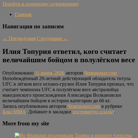
Перейти к основному содержимому
Главная
Навигация по записям
←
Предыдущая
Следующая
→
Илия Топурия ответил, кого считает
величайшим бойцом в полулёгком весе
Опубликовано
11 июня, 2026
автором
Чемпионат.com
Непобеждённый 29-летний действующий обладатель титула
UFC в лёгком весе испано-грузин Илия Топурия признал, что
считает чемпиона UFC в полулёгком весе австралийца
македонского происхождения Александра Волкановски
величайшим бойцом в истории категории до 66 кг.
Запись опубликована автором
Чемпионат.com
в рубрике
Бокс/MMA
. Добавьте в закладки
постоянную ссылку
.
More from my site