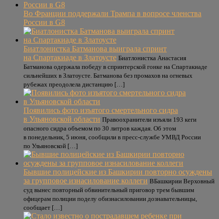
Во Франции поддержали Трампа в вопросе членства
России в G8
Биатлонистка Батманова выиграла спринт
на Спартакиаде в Златоусте
Биатлонистка Анастасия
Батманова одержала победу в спринтерской гонке на Спартакиаде
сильнейших в Златоусте. Батманова без промахов на огневых
рубежах преодолела дистанцию […]
Появились фото изъятого смертельного сидра
в Ульяновской области
Правоохранители изъяли 193 кеги
опасного сидра объемом по 30 литров каждая. Об этом
в понедельник, 5 июня, сообщили в пресс-службе УМВД России
по Ульяновской […]
Бывшие полицейские из Башкирии повторно осуждены
за групповое изнасилование коллеги
ВБашкирии Верховный
суд вынес повторный обвинительный приговор трем бывшим
офицерам полиции поделу обизнасиловании дознавательницы,
сообщает […]