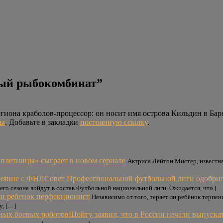
ый рыбокомбинат”
гиона краболов-процессор: он носит имя острова Кильдин в Бар
ры
. Добавьте в закладки
постоянную ссылку
.
Сплетницы» сыграет в новом сериале
Актриса Лейтон Мистер, известна
Совет Профессиональной футбольной лиги одобри
его сезона войдут в состав Футбольной национальной лиги. Ожидается, что […
сли ребенок перфекционист
Независимо от того, теряет ли ребёнок терпен
у, […]
Шойгу заявил, что в России начали выпуск