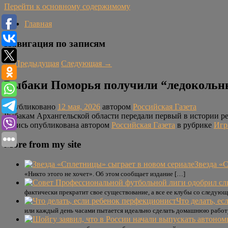
Перейти к основному содержимому
Главная
Навигация по записям
←
Предыдущая
Следующая
→
Рыбаки Поморья получили “ледокольн
Опубликовано
12 мая, 2026
автором
Российская Газета
Рыбакам Архангельской области передали первый в истории ре
Запись опубликована автором
Российская Газета
в рубрике
Иг
More from my site
Звезда «
«Никто этого не хочет». Об этом сообщает издание […]
фактически прекратит свое существование, а все ее клубы со следующ
Что делать, е
или каждый день часами пытается идеально сделать домашнюю работ