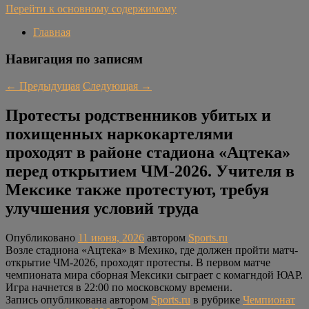
Перейти к основному содержимому
Главная
Навигация по записям
←
Предыдущая
Следующая
→
Протесты родственников убитых и
похищенных наркокартелями
проходят в районе стадиона «Ацтека»
перед открытием ЧМ-2026. Учителя в
Мексике также протестуют, требуя
улучшения условий труда
Опубликовано
11 июня, 2026
автором
Sports.ru
Возле стадиона «Ацтека» в Мехико, где должен пройти матч-
открытие ЧМ-2026, проходят протесты. В первом матче
чемпионата мира сборная Мексики сыграет с комагндой ЮАР.
Игра начнется в 22:00 по московскому времени.
Запись опубликована автором
Sports.ru
в рубрике
Чемпионат