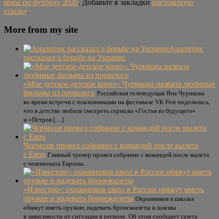
мира по футболу 2026
. Добавьте в закладки
постоянную
ссылку
.
More from my site
Аналитик
рассказал о борьбе на Украине
«Мое детское-детское кино»: Чурикова назвала любимые
фильмы из прошлого
Российская телеведущая Яна Чурикова
во время встречи с поклонниками на фестивале VK Fest поделилась,
что в детстве любила смотреть сериалы «Гостья из будущего»
и «Петров […]
Черчесов провел собрание с командой после вылета
с Евро
Главный тренер провел собрание с командой после вылета
с чемпионата Европы.
«Известия»: охранников школ в России обяжут иметь
оружие и надевать бронежилеты
Охранников в школах
обяжут иметь оружие, надевать бронежилеты и шлемы
в зависимости от ситуации в регионе. Об этом сообщает газета