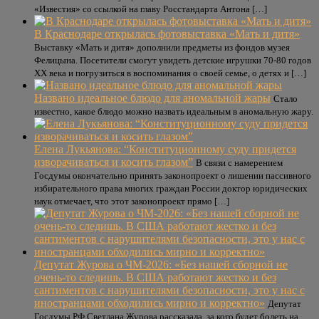
«Известия» со ссылкой на главу Росстандарта Антона […]
В Краснодаре открылась фотовыставка «Мать и дитя»
Выставку «Мать и дитя» дополнили предметы из фондов музея
Фелицына. Посетители смогут увидеть детские игрушки 70-80 годов
XX века и погрузиться в воспоминания о своей семье, о детях и […]
Названо идеальное блюдо для аномальной жары
Стало
известно, какое блюдо можно назвать идеальным в аномальную жару.
Елена Лукьянова: “Конституционному суду придется
изворачиваться и косить глазом”
В связи с намерением
Госдумы окончательно принять законопроект о лишении пассивного
избирательного права многих граждан России доктор юридических
наук отмечает, что этот законопроект прямо […]
Депутат Журова о ЧМ-2026: «Без нашей сборной не
очень-то следишь. В США работают жестко и без
сантиментов с нарушителями безопасности, это у нас с
иностранцами обходились мирно и корректно»
Депутат
Госдумы РФ Светлана Журова рассказала, за кого будет болеть на