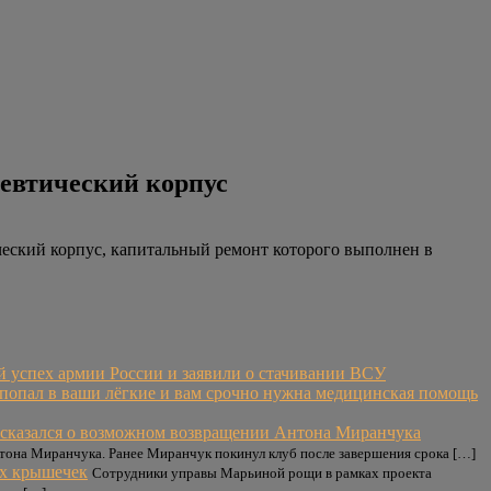
евтический корпус
ческий корпус, капитальный ремонт которого выполнен в
 успех армии России и заявили о стачивании ВСУ
 попал в ваши лёгкие и вам срочно нужна медицинская помощь
сказался о возможном возвращении Антона Миранчука
тона Миранчука. Ранее Миранчук покинул клуб после завершения срока […]
ых крышечек
Сотрудники управы Марьиной рощи в рамках проекта