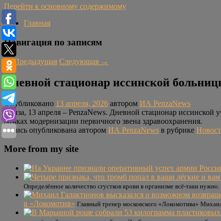
Перейти к основному содержимому
Главная
Навигация по записям
←
Предыдущая
Следующая
→
Дневной стационар иссинской больниц
Опубликовано
13 апреля, 2026
автором
ИА PenzaNews
Пенза, 13 апреля – PenzaNews. Дневной стационар иссинской 
рамках модернизации первичного звена здравоохранения.
Запись опубликована автором
ИА PenzaNews
в рубрике
Новос
More from my site
Определённое количество сгустков крови в организме всё-таки нужно.
в «Локомотив»
Главный тренер московского «Локомотива» Михаил